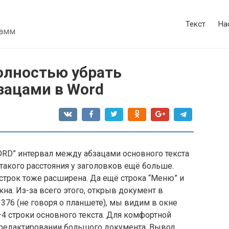
Текст
На
рамм
олностью убрать
зацами в Word
ORD” интервал между абзацами основного текста
 такого расстояния у заголовков ещё больше.
строк тоже расширена. Да ещё строка “Меню” и
на. Из-за всего этого, открыв документ в
376 (не говоря о планшете), мы видим в окне
–4 строки основного текста. Для комфортной
и редактировании большого документа. Вывод