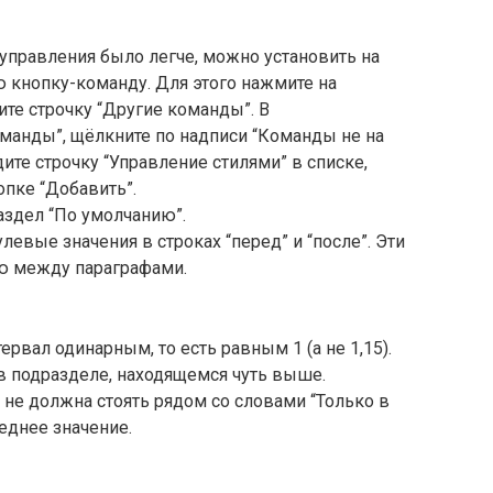
управления было легче, можно установить на
 кнопку-команду. Для этого нажмите на
ите строчку “Другие команды”. В
анды”, щёлкните по надписи “Команды не на
дите строчку “Управление стилями” в списке,
пке “Добавить”.
раздел “По умолчанию”.
левые значения в строках “перед” и “после”. Эти
ю между параграфами.
ервал одинарным, то есть равным 1 (а не 1,15).
и в подразделе, находящемся чуть выше.
а не должна стоять рядом со словами “Только в
еднее значение.