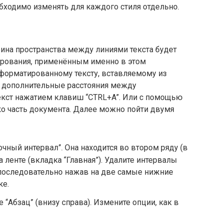
бходимо изменять для каждого стиля отдельно.
ина пространства между линиями текста будет
ирования, применённым именно в этом
к форматированному тексту, вставляемому из
е дополнительные расстояния между
екст нажатием клавиш “CTRL+A”. Или с помощью
ко часть документа. Далее можно пойти двумя
чный интервал”. Она находится во втором ряду (в
а ленте (вкладка “Главная”). Удалите интервалы
, последовательно нажав на две самые нижние
ке.
 “Абзац” (внизу справа). Измените опции, как в