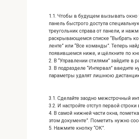
1.1. Чтобы в будущем вызывать окно 
панель быстрого доступа специальную
треугольник справа от панели, и нажм
раскрывающемся списке “Выбрать ком
ленте” или “Все команды”. Теперь най
появившемся ниже, и щёлкните по кно
2. В “Управлении стилями” зайдите в 
3. В подразделе “Интервал” введите ну
параметры удалят лишнюю дистанци
3.1. Сделайте заодно межстрочный инт
3.2. И настройте отступ первой строк
4. В самой нижней части окна, пометк
этом документе”. Пометить нужно сос
5. Нажмите кнопку “ОК”.