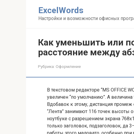
Перейти
ExcelWords
к
контенту
Настройки и возможности офисных прог
Как уменьшить или п
расстояние между аб
Рубрика:
Оформление
В текстовом редакторе “MS OFFICE W
увеличен “по умолчанию”. А величина
Вдобавок к этому, дистанция промеж 
“Лента” занимают 116 точек высоты ок
ноутбуке с разрешением экрана 768х1
только заголовок, подзаголовок, да 3
работы этого маловато, особенно пр